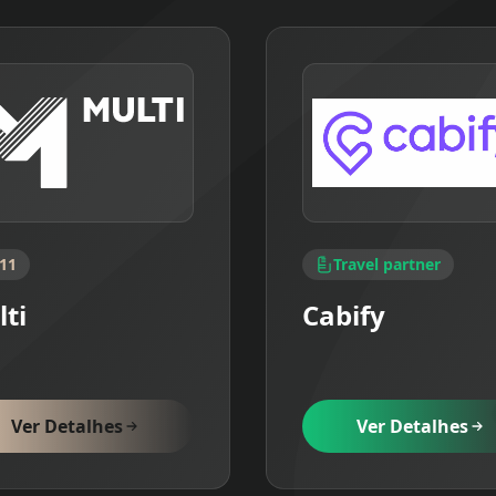
11
Travel partner
ti
Cabify
Ver Detalhes
Ver Detalhes