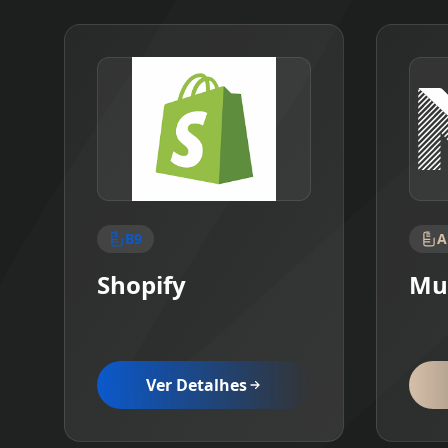
B9
A
Shopify
Mul
Ver Detalhes