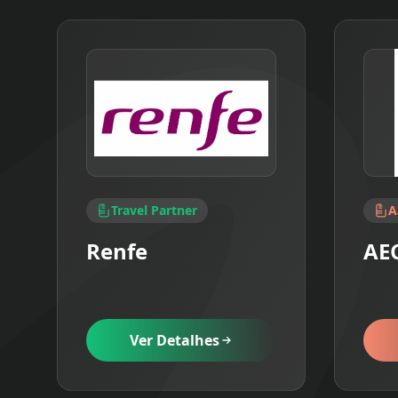
Travel Partner
A
Renfe
AE
Ver Detalhes