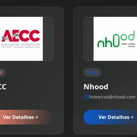
3
A2
CC
Nhood
hdearcos@nhood.com
Ver Detalhes
Ver Detalhes