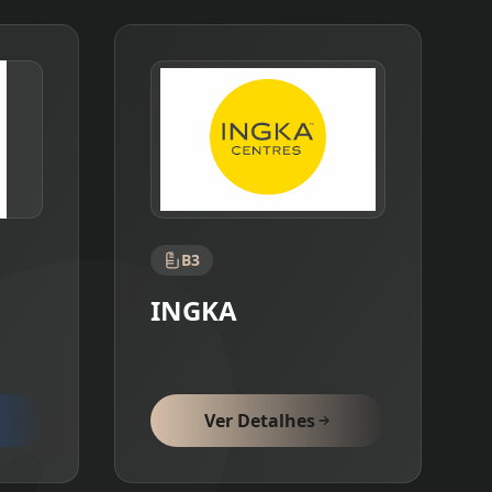
B3
INGKA
Ver Detalhes