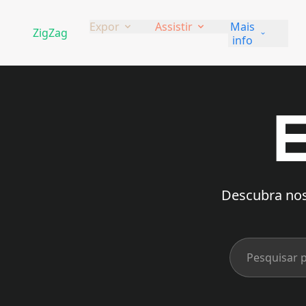
Expor
Assistir
Mais
ZigZag
Gal
info
E
Descubra nos