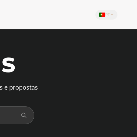
PT
es
s e propostas